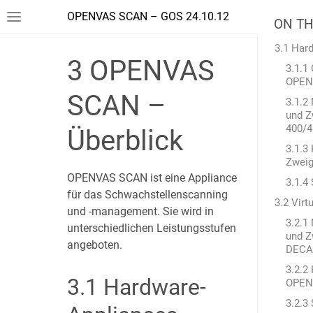
OPENVAS SCAN – GOS 24.10.12
ON TH
3.1 Har
3
OPENVAS
3.1.1
OPEN
SCAN –
3.1.2
und 
400/4
Überblick
3.1.3
Zwei
OPENVAS SCAN ist eine Appliance
3.1.4
für das Schwachstellenscanning
3.2 Virt
und -management. Sie wird in
3.2.1
unterschiedlichen Leistungsstufen
und 
angeboten.
DECA
3.2.2
3.1
Hardware-
OPEN
3.2.