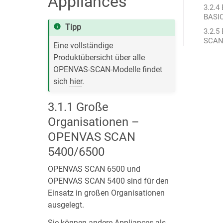
Appliances
3.2.4
BASI
Tipp
3.2.5
SCAN
Eine vollständige
Produktübersicht über alle
OPENVAS-SCAN-Modelle findet
sich
hier
.
3.1.1
Große
Organisationen –
OPENVAS SCAN
5400/6500
OPENVAS SCAN 6500 und
OPENVAS SCAN 5400 sind für den
Einsatz in großen Organisationen
ausgelegt.
Sie können andere Appliances als